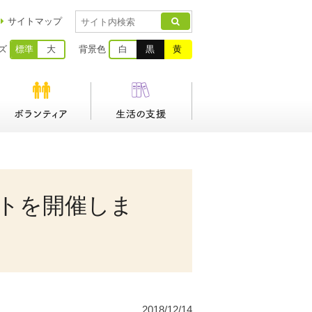
サイトマップ
ズ
標準
大
背景色
白
黒
黄
トを開催しま
2018/12/14