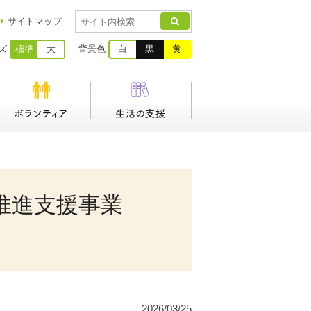
サイトマップ
ズ
標準
大
背景色
白
黒
黄
中推進支援事業
2026/03/25