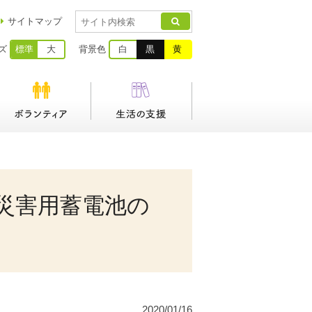
サイトマップ
ズ
標準
大
背景色
白
黒
黄
災害用蓄電池の
2020/01/16